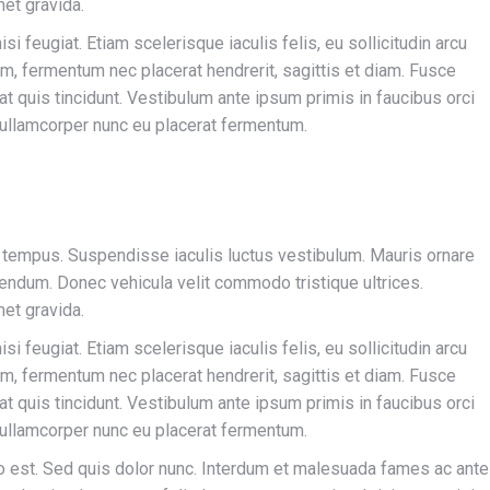
met gravida.
si feugiat. Etiam scelerisque iaculis felis, eu sollicitudin arcu
nim, fermentum nec placerat hendrerit, sagittis et diam. Fusce
rat quis tincidunt. Vestibulum ante ipsum primis in faucibus orci
 ullamcorper nunc eu placerat fermentum.
 tempus. Suspendisse iaculis luctus vestibulum. Mauris ornare
endum. Donec vehicula velit commodo tristique ultrices.
met gravida.
si feugiat. Etiam scelerisque iaculis felis, eu sollicitudin arcu
nim, fermentum nec placerat hendrerit, sagittis et diam. Fusce
rat quis tincidunt. Vestibulum ante ipsum primis in faucibus orci
 ullamcorper nunc eu placerat fermentum.
sto est. Sed quis dolor nunc. Interdum et malesuada fames ac ante