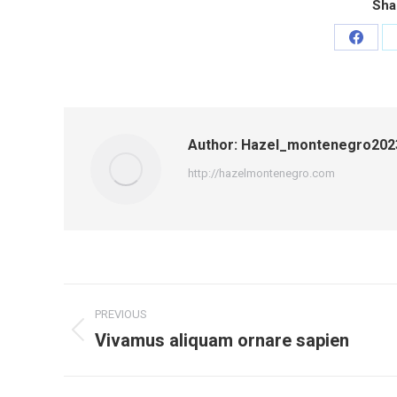
Sha
Share
on
Faceb
Author:
Hazel_montenegro202
http://hazelmontenegro.com
Post
PREVIOUS
navigation
Vivamus aliquam ornare sapien
Previous
post: