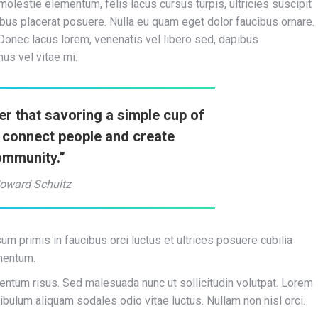
olestie elementum, felis lacus cursus turpis, ultricies suscipit
ibus placerat posuere. Nulla eu quam eget dolor faucibus ornare.
. Donec lacus lorem, venenatis vel libero sed, dapibus
us vel vitae mi.
er that savoring a simple cup of
 connect people and create
ommunity.”
oward Schultz
sum primis in faucibus orci luctus et ultrices posuere cubilia
mentum.
um risus. Sed malesuada nunc ut sollicitudin volutpat. Lorem
ibulum aliquam sodales odio vitae luctus. Nullam non nisl orci.