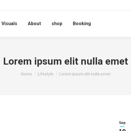
Visuals
About
shop
Booking
Lorem ipsum elit nulla emet
You are here:
Home
Lifestyle
Lorem ipsum elit nulla emet
Sep