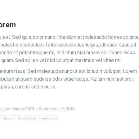
lorem
sto est. Sed quis dolor nunc. Interdum et malesuada fames ac ante
olestie elementum, felis lacus cursus turpis, ultricies suscipit
hendrerit pellentesque mi, in dictum nisi ornare ac. Donec lacus
quam. Sed ac leo vel nisl volutpat maximus vel vitae mi.
um risus. Sed malesuada nunc ut sollicitudin volutpat. Lorem
ibulum aliquam sodales odio vitae luctus. Nullam non nisl orci.
 purus, cursus sed mauris.
l_montenegro2023
September 19, 2016
theme
themeforest
wordpress