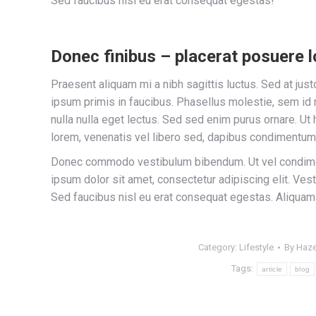
Sed faucibus nisl eu erat consequat egestas!
Donec finibus – placerat posuere 
Praesent aliquam mi a nibh sagittis luctus. Sed at ju
ipsum primis in faucibus. Phasellus molestie, sem id m
nulla nulla eget lectus. Sed sed enim purus ornare. Ut 
lorem, venenatis vel libero sed, dapibus condimentum 
Donec commodo vestibulum bibendum. Ut vel condiment
ipsum dolor sit amet, consectetur adipiscing elit. Vest
Sed faucibus nisl eu erat consequat egestas. Aliquam
Category:
Lifestyle
By
Haze
Tags:
article
blog