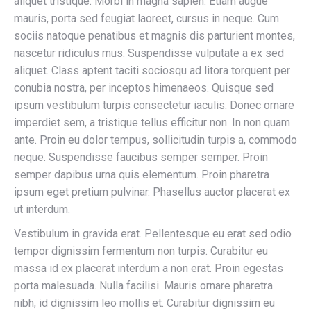
aliquet tristique. Morbi in magna sapien. Etiam augue
mauris, porta sed feugiat laoreet, cursus in neque. Cum
sociis natoque penatibus et magnis dis parturient montes,
nascetur ridiculus mus. Suspendisse vulputate a ex sed
aliquet. Class aptent taciti sociosqu ad litora torquent per
conubia nostra, per inceptos himenaeos. Quisque sed
ipsum vestibulum turpis consectetur iaculis. Donec ornare
imperdiet sem, a tristique tellus efficitur non. In non quam
ante. Proin eu dolor tempus, sollicitudin turpis a, commodo
neque. Suspendisse faucibus semper semper. Proin
semper dapibus urna quis elementum. Proin pharetra
ipsum eget pretium pulvinar. Phasellus auctor placerat ex
ut interdum.
Vestibulum in gravida erat. Pellentesque eu erat sed odio
tempor dignissim fermentum non turpis. Curabitur eu
massa id ex placerat interdum a non erat. Proin egestas
porta malesuada. Nulla facilisi. Mauris ornare pharetra
nibh, id dignissim leo mollis et. Curabitur dignissim eu