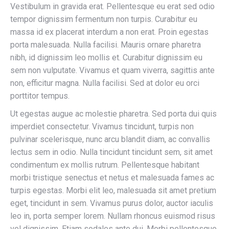
Vestibulum in gravida erat. Pellentesque eu erat sed odio
tempor dignissim fermentum non turpis. Curabitur eu
massa id ex placerat interdum a non erat. Proin egestas
porta malesuada. Nulla facilisi. Mauris ornare pharetra
nibh, id dignissim leo mollis et. Curabitur dignissim eu
sem non vulputate. Vivamus et quam viverra, sagittis ante
non, efficitur magna. Nulla facilisi. Sed at dolor eu orci
porttitor tempus.
Ut egestas augue ac molestie pharetra. Sed porta dui quis
imperdiet consectetur. Vivamus tincidunt, turpis non
pulvinar scelerisque, nunc arcu blandit diam, ac convallis
lectus sem in odio. Nulla tincidunt tincidunt sem, sit amet
condimentum ex mollis rutrum. Pellentesque habitant
morbi tristique senectus et netus et malesuada fames ac
turpis egestas. Morbi elit leo, malesuada sit amet pretium
eget, tincidunt in sem. Vivamus purus dolor, auctor iaculis
leo in, porta semper lorem. Nullam rhoncus euismod risus
vel dignissim. Etiam sodales ante dui. Morbi pellentesque