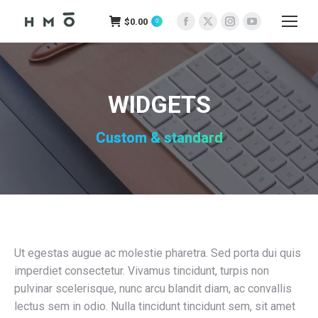
$
0.00
0
Facebook
X
Instagram
YouTube
page
page
page
page
opens
opens
opens
opens
in
in
in
in
WIDGETS
new
new
new
new
window
window
window
window
Custom & standard
Ut egestas augue ac molestie pharetra. Sed porta dui quis
imperdiet consectetur. Vivamus tincidunt, turpis non
pulvinar scelerisque, nunc arcu blandit diam, ac convallis
lectus sem in odio. Nulla tincidunt tincidunt sem, sit amet