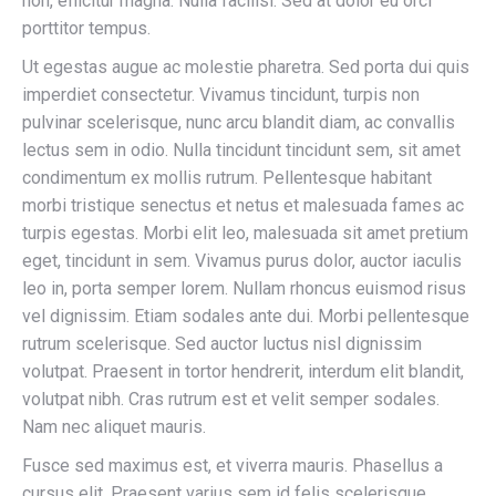
non, efficitur magna. Nulla facilisi. Sed at dolor eu orci
porttitor tempus.
Ut egestas augue ac molestie pharetra. Sed porta dui quis
imperdiet consectetur. Vivamus tincidunt, turpis non
pulvinar scelerisque, nunc arcu blandit diam, ac convallis
lectus sem in odio. Nulla tincidunt tincidunt sem, sit amet
condimentum ex mollis rutrum. Pellentesque habitant
morbi tristique senectus et netus et malesuada fames ac
turpis egestas. Morbi elit leo, malesuada sit amet pretium
eget, tincidunt in sem. Vivamus purus dolor, auctor iaculis
leo in, porta semper lorem. Nullam rhoncus euismod risus
vel dignissim. Etiam sodales ante dui. Morbi pellentesque
rutrum scelerisque. Sed auctor luctus nisl dignissim
volutpat. Praesent in tortor hendrerit, interdum elit blandit,
volutpat nibh. Cras rutrum est et velit semper sodales.
Nam nec aliquet mauris.
Fusce sed maximus est, et viverra mauris. Phasellus a
cursus elit. Praesent varius sem id felis scelerisque